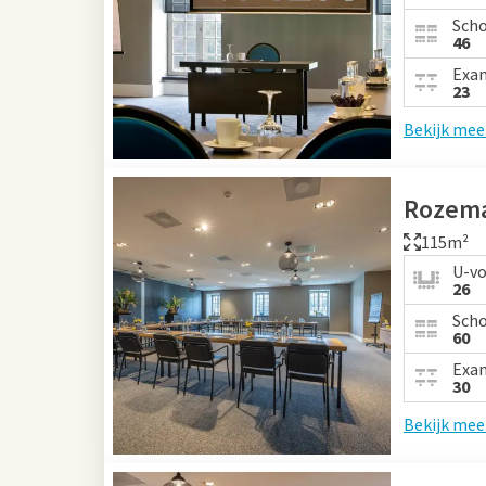
Sch
46
Exa
23
Bekijk mee
Rozema
115m²
U-v
26
Sch
60
Exa
30
Bekijk mee