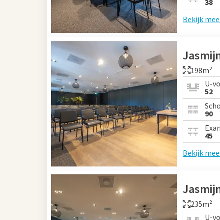
38
Bekijk mee
Jasmijn
198m²
U-v
52
Sch
90
Exa
45
Bekijk mee
Jasmij
235m²
U-v