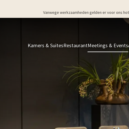
Vanwege werkzaamheden gelden er voor ons hotel v
Kamers & Suites
Restaurant
Meetings & Events