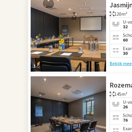
Jasmij
120m²
U-v
32
Sch
60
Exa
30
Bekijk mee
Rozema
145m²
U-v
26
Sch
76
Exa