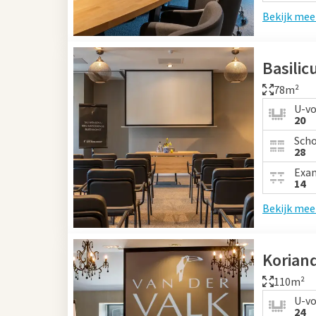
Bekijk mee
Basili
78m²
U-v
20
Sch
28
Exa
14
Bekijk mee
Korian
110m²
U-v
24