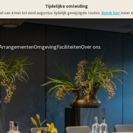
Tijdelijke omleiding
an 4 mei tot eind augustus tijdelijk gewijzigde routes.
Bekijk hier
meer i
Arrangementen
Omgeving
Faciliteiten
Over ons
Kamers & Suit