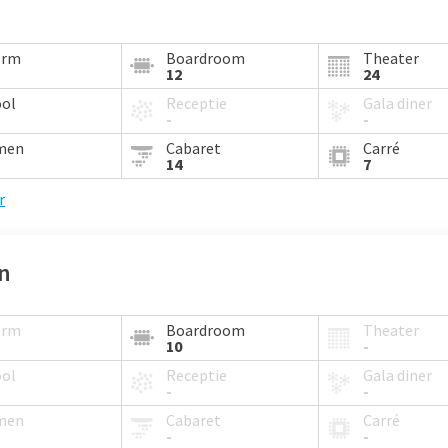
orm
Boardroom
Theater
12
24
ool
Receptie
Gala diner
-
-
men
Cabaret
Carré
14
7
r
an
orm
Boardroom
Theater
10
-
ool
Receptie
Gala diner
-
-
men
Cabaret
Carré
-
-