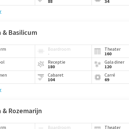
88
34
r
 & Basilicum
orm
Boardroom
Theater
-
160
ool
Receptie
Gala diner
180
120
men
Cabaret
Carré
104
69
r
n & Rozemarijn
orm
Boardroom
Theater