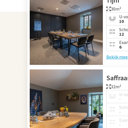
Tijm
30m²
U-v
10
Sch
12
Exa
6
Bekijk mee
Saffra
32m²
U-v
-
Sch
-
Exa
-