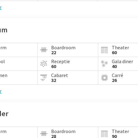
r
cum
orm
Boardroom
Theater
22
60
ool
Receptie
Gala diner
60
40
men
Cabaret
Carré
32
26
r
der
orm
Boardroom
Theater
28
90