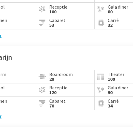
ool
Receptie
Gala diner
100
80
men
Cabaret
Carré
53
32
r
rijn
orm
Boardroom
Theater
28
100
ool
Receptie
Gala diner
120
90
men
Cabaret
Carré
70
34
r