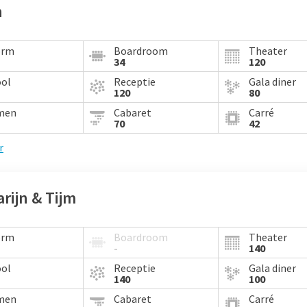
n
orm
Boardroom
Theater
34
120
ool
Receptie
Gala diner
120
80
men
Cabaret
Carré
70
42
r
rijn & Tijm
orm
Boardroom
Theater
-
140
ool
Receptie
Gala diner
140
100
men
Cabaret
Carré