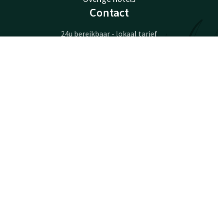
Contact
24u bereikbaar - lokaal tarief
+32 50 83 37 80
Bereikbaar via mail
Contact
Account
NL
brugge@valk.com
Boek nu
Hotel Brugge-Oostkamp
Kapellestraat 146
8020 Oostkamp
Oostkamp
Plan route
Facebook