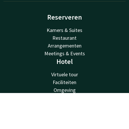
Reserveren
Kamers & Suites
Restaurant
Arrangementen
Meetings & Events
Hotel
Virtuele tour
Faciliteiten
Omgeving
Over ons
Van der Valk
Contact
Account
NL
Van der Valk
Boek nu
Valk Deals