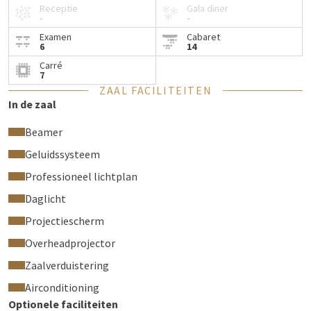
Receptie
Gala diner
-
-
Examen
Cabaret
6
14
Carré
7
ZAAL FACILITEITEN
In de zaal
Beamer
Geluidssysteem
Professioneel lichtplan
Daglicht
Projectiescherm
Overheadprojector
Zaalverduistering
Airconditioning
Optionele faciliteiten