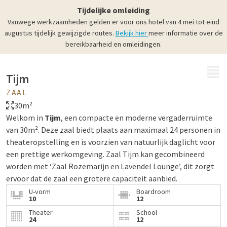
Tijdelijke omleiding
Vanwege werkzaamheden gelden er voor ons hotel van 4 mei tot eind
augustus tijdelijk gewijzigde routes.
Bekijk hier
meer informatie over de
bereikbaarheid en omleidingen.
MENU
Tijm
ZAAL
30m²
Welkom in
Tijm
, een compacte en moderne vergaderruimte
van 30m². Deze zaal biedt plaats aan maximaal 24 personen in
theateropstelling en is voorzien van natuurlijk daglicht voor
een prettige werkomgeving. Zaal Tijm kan gecombineerd
worden met ‘Zaal Rozemarijn en Lavendel Lounge’, dit zorgt
ervoor dat de zaal een grotere capaciteit aanbied.
U-vorm
Boardroom
10
12
Theater
School
24
12