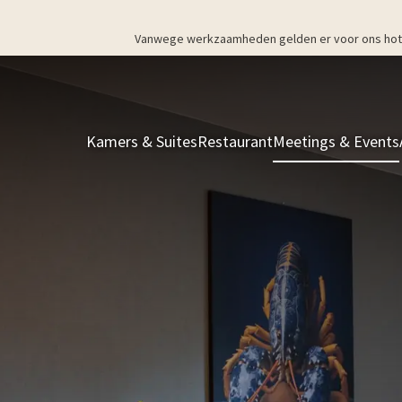
Vanwege werkzaamheden gelden er voor ons hotel v
Kamers & Suites
Restaurant
Meetings & Events