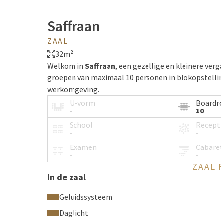
Saffraan
ZAAL
32m²
Welkom in
Saffraan
, een gezellige en kleinere ver
groepen van maximaal 10 personen in blokopstelling
werkomgeving.
U-vorm
Board
-
10
School
Recept
-
-
Examen
Cabare
-
-
ZAAL 
In de zaal
Geluidssysteem
Daglicht