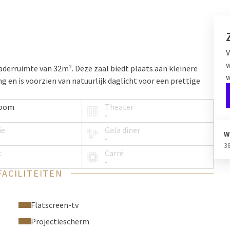
V
w
gaderruimte van 32m². Deze zaal biedt plaats aan kleinere
w
 en is voorzien van natuurlijk daglicht voor een prettige
room
Theater
-
ie
Gala diner
W
-
3
t
Carré
-
FACILITEITEN
Flatscreen-tv
Projectiescherm