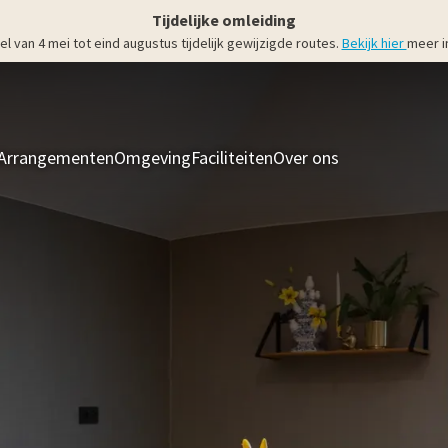
Tijdelijke omleiding
an 4 mei tot eind augustus tijdelijk gewijzigde routes.
Bekijk hier
meer i
Arrangementen
Omgeving
Faciliteiten
Over ons
Kamers & Suit