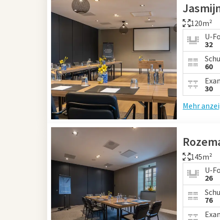
Jasmij
120m²
U-F
32
Schu
60
Exa
30
Mehr anze
Rozema
145m²
U-F
26
Schu
76
Exa