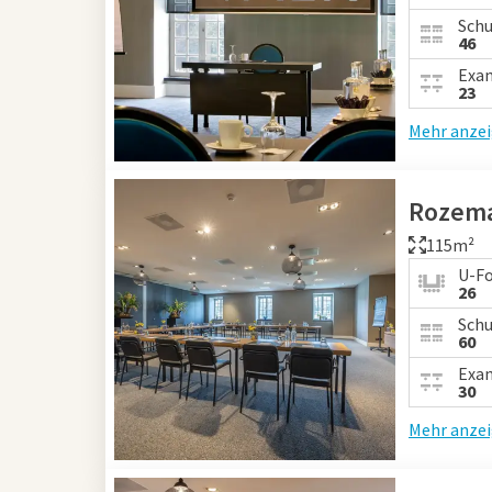
Schu
46
Exa
23
Mehr anze
Rozema
115m²
U-F
26
Schu
60
Exa
30
Mehr anze