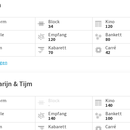
n
orm
Block
Kino
34
120
le
Empfang
Bankett
120
80
m
Kabarett
Carré
70
42
igen
rijn & Tijm
orm
Block
Kino
-
140
le
Empfang
Bankett
140
100
m
Kabarett
Carré