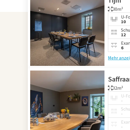
Tijm
30m²
U-F
10
Schu
12
Exa
6
Mehr anze
Saffra
32m²
U-F
-
Schu
-
Exa
-