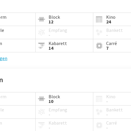
orm
Block
Kino
12
24
le
Empfang
Bankett
-
-
m
Kabarett
Carré
14
7
igen
an
orm
Block
Kino
10
-
le
Empfang
Bankett
-
-
m
Kabarett
Carré
-
-