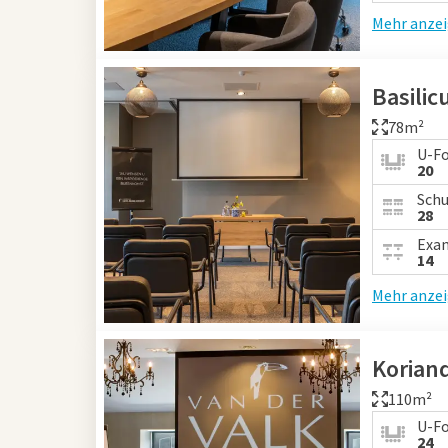
Mehr anze
Basili
78m²
U-F
20
Schu
28
Exa
14
Mehr anze
Korian
110m²
U-F
24