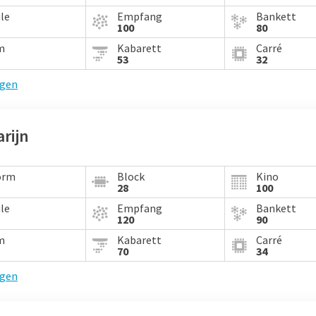
le
Empfang
Bankett
100
80
m
Kabarett
Carré
53
32
igen
rijn
orm
Block
Kino
28
100
le
Empfang
Bankett
120
90
m
Kabarett
Carré
70
34
igen