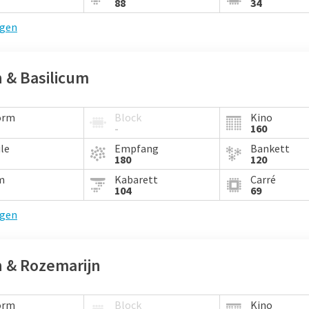
88
34
igen
 & Basilicum
orm
Block
Kino
-
160
le
Empfang
Bankett
180
120
m
Kabarett
Carré
104
69
igen
n & Rozemarijn
orm
Block
Kino