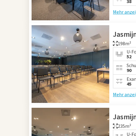
38
Mehr anze
Jasmijn
198m²
U-F
52
Schu
90
Exa
45
Mehr anze
Jasmij
235m²
U-F