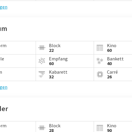
igen
cum
orm
Block
Kino
22
60
le
Empfang
Bankett
60
40
m
Kabarett
Carré
32
26
igen
der
orm
Block
Kino
28
90