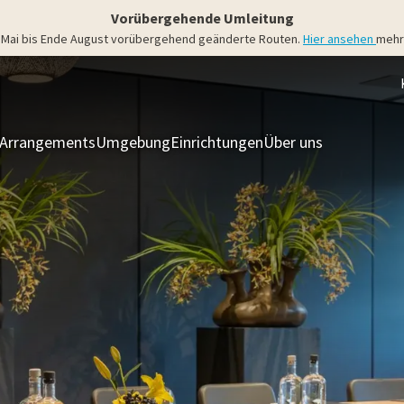
Vorübergehende Umleitung
4. Mai bis Ende August vorübergehend geänderte Routen.
Hier ansehen
mehr 
Arrangements
Umgebung
Einrichtungen
Über uns
Zimmer & S