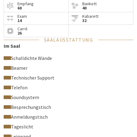
Empfang
Bankett
60
40
Exam
Kabarett
14
32
Carré
26
SAALAUSSTATTUNG
Im Saal
Schalldichte Wände
Beamer
Technischer Support
Telefon
Soundsystem
Besprechungstisch
Anmeldungstisch
Tageslicht
Leinwand