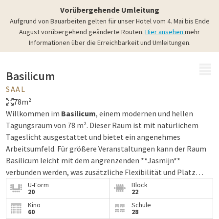
Vorübergehende Umleitung
Aufgrund von Bauarbeiten gelten für unser Hotel vom 4. Mai bis Ende
August vorübergehend geänderte Routen.
Hier ansehen
mehr
Informationen über die Erreichbarkeit und Umleitungen.
MENÜ
Basilicum
SAAL
78m²
Willkommen im
Basilicum
, einem modernen und hellen
Tagungsraum von 78 m². Dieser Raum ist mit natürlichem
Tageslicht ausgestattet und bietet ein angenehmes
Arbeitsumfeld. Für größere Veranstaltungen kann der Raum
Basilicum leicht mit dem angrenzenden **Jasmijn**
verbunden werden, was zusätzliche Flexibilität und Platz
bietet.
U-Form
Block
20
22
Kino
Schule
60
28