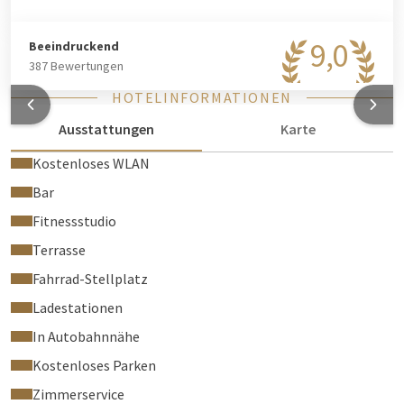
9,0
Beeindruckend
387 Bewertungen
HOTELINFORMATIONEN
Ausstattungen
Karte
Kostenloses WLAN
Bar
Fitnessstudio
Terrasse
Fahrrad-Stellplatz
Ladestationen
In Autobahnnähe
Kostenloses Parken
Zimmerservice