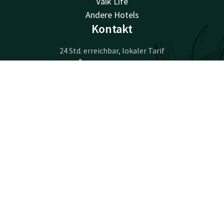
Valk Life
Andere Hotels
Kontakt
24 Std. erreichbar, lokaler Tarif
+32 50 83 37 80
Per E-Mail erreichbar
Kontakt
Account
DE
brugge@valk.com
Jetzt buchen
Hotel Brugge-Oostkamp
Kapellestraat 146
8020 Oostkamp
Oostkamp
Wegbeschreibung