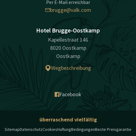
Per E-Mail erreichbar
brugge@valk.com
Hotel Brugge-Oostkamp
Kapellestraat 146
8020 Oostkamp
Oostkamp
Wegbeschreibung
Facebook
überraschend vielfältig
Sitemap
Datenschutz
Cookies
Haftung
Bedingungen
Beste Preisgarantie