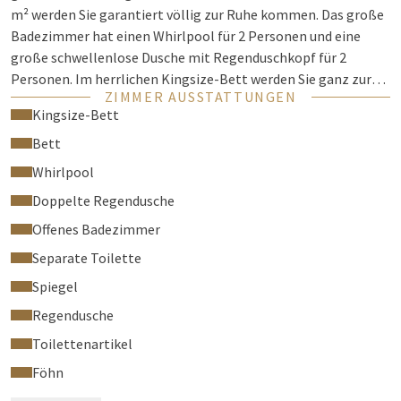
m² werden Sie garantiert völlig zur Ruhe kommen. Das große
Badezimmer hat einen Whirlpool für 2 Personen und eine
große schwellenlose Dusche mit Regenduschkopf für 2
Personen. Im herrlichen Kingsize-Bett werden Sie ganz zur
ZIMMER AUSSTATTUNGEN
Ruhe kommen. Wer lieber arbeitet, kann den großen
Kingsize-Bett
Schreibtisch dazu nutzen.
Bett
Das Zimmer verfügt außerdem über ausreichend
Whirlpool
Schrankraum, Klimaanlage, ein separates WC, Föhn,
Doppelte Regendusche
Flachbildfernseher, großen Schreibtisch, Safe, kostenlosen
Internetzugang und wifi, kostenlose Vorrichtung zur
Offenes Badezimmer
Zubereitung von Espresso Kaffee und Tee, Flachbildfernseher
Separate Toilette
und ein gemütliches Wohnzimmer mit Sitzgelegenheit,
Spiegel
Chaise Longue und Terrasse.
Regendusche
Toilettenartikel
Föhn