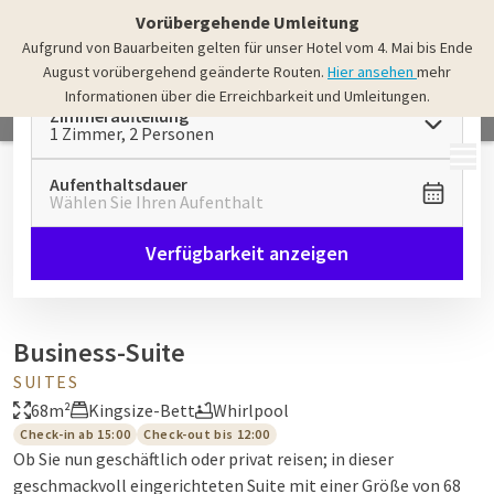
Vorübergehende Umleitung
Aufgrund von Bauarbeiten gelten für unser Hotel vom 4. Mai bis Ende
August vorübergehend geänderte Routen.
Hier ansehen
mehr
Informationen über die Erreichbarkeit und Umleitungen.
Zimmeraufteilung
1 Zimmer, 2 Personen
MENÜ
Aufenthaltsdauer
Wählen Sie Ihren Aufenthalt
Verfügbarkeit anzeigen
Business-Suite
SUITES
68m²
Kingsize-Bett
Whirlpool
Check-in ab 15:00
Check-out bis 12:00
Ob Sie nun geschäftlich oder privat reisen; in dieser
geschmackvoll eingerichteten Suite mit einer Größe von 68