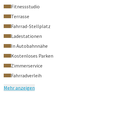
Fitnessstudio
Terrasse
Fahrrad-Stellplatz
Ladestationen
In Autobahnnähe
Kostenloses Parken
Zimmerservice
Fahrradverleih
Mehr anzeigen