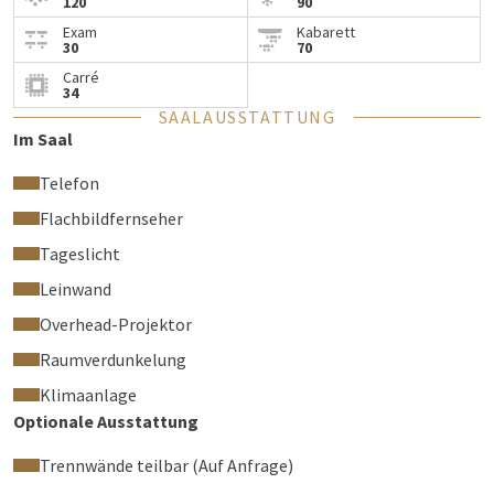
120
90
Exam
Kabarett
30
70
Carré
34
SAALAUSSTATTUNG
Im Saal
Telefon
Flachbildfernseher
Tageslicht
Leinwand
Overhead-Projektor
Raumverdunkelung
Klimaanlage
Optionale Ausstattung
Trennwände teilbar (Auf Anfrage)