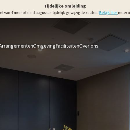
Tijdelijke omleiding
an 4 mei tot eind augustus tijdelijk gewijzigde routes.
Bekijk hier
meer i
Arrangementen
Omgeving
Faciliteiten
Over ons
Kamers & Suit