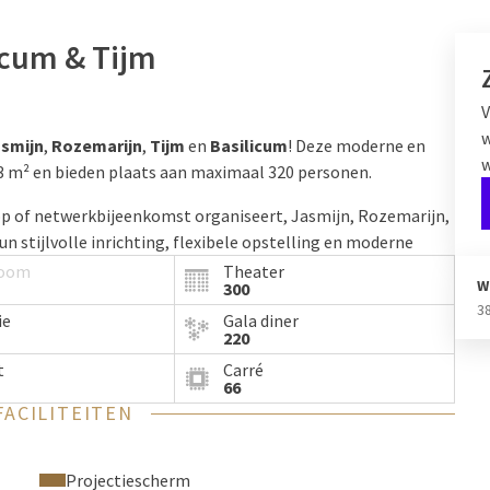
icum & Tijm
V
w
smijn
,
Rozemarijn
,
Tijm
en
Basilicum
! Deze moderne en
w
3 m² en bieden plaats aan maximaal 320 personen.
hop of netwerkbijeenkomst organiseert, Jasmijn, Rozemarijn,
n stijlvolle inrichting, flexibele opstelling en moderne
t voor diverse evenementen.
room
Theater
W
300
3
ie
Gala diner
220
t
Carré
66
FACILITEITEN
Projectiescherm