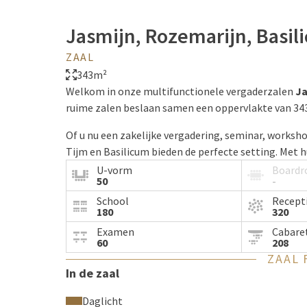
Jasmijn, Rozemarijn, Basil
ZAAL
343m²
Welkom in onze multifunctionele vergaderzalen
Ja
ruime zalen beslaan samen een oppervlakte van 34
Of u nu een zakelijke vergadering, seminar, works
Tijm en Basilicum bieden de perfecte setting. Met hu
audiovisuele voorzieningen zijn deze zalen geschik
U-vorm
Board
50
-
School
Recept
180
320
Examen
Cabare
60
208
ZAAL 
In de zaal
Daglicht