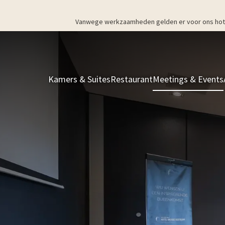
Vanwege werkzaamheden gelden er voor ons hotel v
Kamers & Suites
Restaurant
Meetings & Events