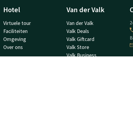
Hotel
Van der Valk
Virtuele tour
Van der Valk
2
Faciliteiten
Valk Deals
B
Omgeving
Valk Giftcard
Over ons
Valk Store
Valk Business
Valk Life
H
Overige hotels
K
8
O
Facebook