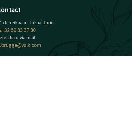
Contact
4u bereikbaar - lokaal tarief
+32 50 83 37 80
ereikbaar via mail
brugge@valk.com
otel Brugge-Oostkamp
apellestraat 146
020 Oostkamp
ostkamp
Plan route