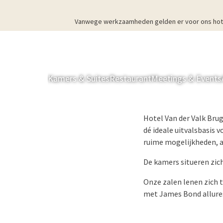
Vanwege werkzaamheden gelden er voor ons hotel v
Kamers & Suites
Restaurant
Meetings & Events
Hotel Van der Valk Bru
dé ideale uitvalsbasis 
ruime mogelijkheden, aa
De kamers situeren zic
Onze zalen lenen zich 
met James Bond allure