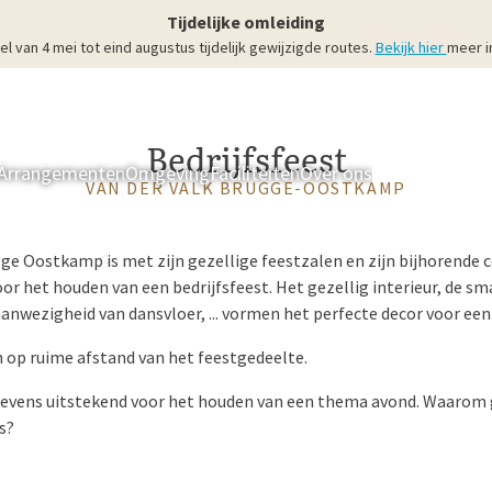
Tijdelijke omleiding
an 4 mei tot eind augustus tijdelijk gewijzigde routes.
Bekijk hier
meer i
Bedrijfsfeest
Arrangementen
Omgeving
Faciliteiten
Over ons
Kamers & Suit
VAN DER VALK BRUGGE-OOSTKAMP
gge Oostkamp is met zijn gezellige feestzalen en zijn bijhorend
voor het houden van een bedrijfsfeest. Het gezellig interieur, de s
nwezigheid van dansvloer, ... vormen het perfecte decor voor een
h op ruime afstand van het feestgedeelte.
tevens uitstekend voor het houden van een thema avond. Waarom 
s?