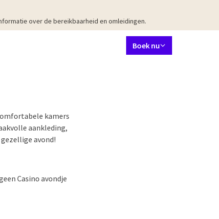
nformatie over de bereikbaarheid en omleidingen.
Ingestelde taal
Contact
Mijn Valk Account
NL
Boek nu
es
Restaurant
Meetings & Events
Arrangementen
Omgeving
Fa
e comfortabele kamers
maakvolle aankleding,
 gezellige avond!
geen Casino avondje