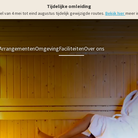
Tijdelijke omleiding
an 4 mei tot eind augustus tijdelijk gewijzigde routes.
Bekijk hier
meer i
Arrangementen
Omgeving
Faciliteiten
Over ons
Kamers & Suit