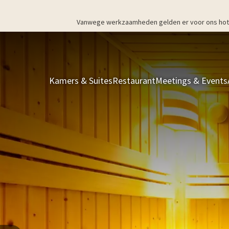
Vanwege werkzaamheden gelden er voor ons hotel v
Kamers & Suites
Restaurant
Meetings & Events