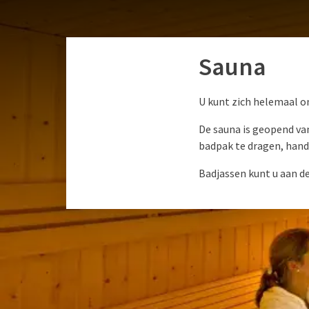
Sauna
U kunt zich helemaal o
De sauna is geopend van
badpak te dragen, handd
Badjassen kunt u aan de