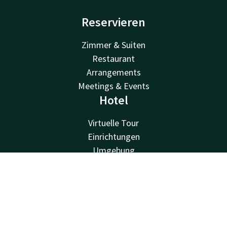
Reservieren
Zimmer & Suiten
Restaurant
Arrangements
Meetings & Events
Hotel
Virtuelle Tour
Einrichtungen
Umgebung
Über uns
Van der Valk
Kontakt
Account
DE
Jetzt buchen
Van der Valk
Valk Deals