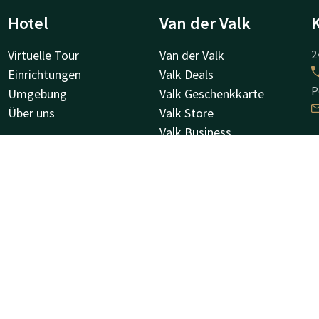
Hotel
Van der Valk
Virtuelle Tour
Van der Valk
2
Einrichtungen
Valk Deals
P
Umgebung
Valk Geschenkkarte
Über uns
Valk Store
Valk Business
Valk Life
H
Andere Hotels
K
8
O
Facebook