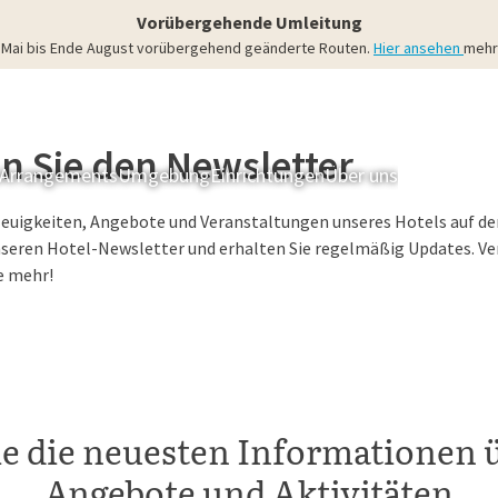
Vorübergehende Umleitung
4. Mai bis Ende August vorübergehend geänderte Routen.
Hier ansehen
mehr 
n Sie den Newsletter
Arrangements
Umgebung
Einrichtungen
Über uns
Zimmer & S
Neuigkeiten, Angebote und Veranstaltungen unseres Hotels auf d
seren Hotel-Newsletter und erhalten Sie regelmäßig Updates. Ver
e mehr!
ie die neuesten Informationen 
Angebote und Aktivitäten