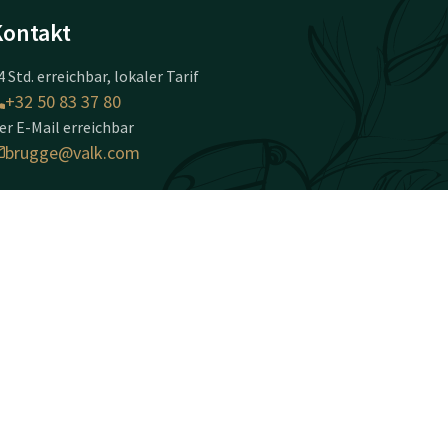
Kontakt
4 Std. erreichbar, lokaler Tarif
+32 50 83 37 80
er E-Mail erreichbar
brugge@valk.com
otel Brugge-Oostkamp
apellestraat 146
020 Oostkamp
ostkamp
Wegbeschreibung