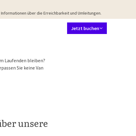
Informationen über die Erreichbarkeit und Umleitungen.
Sprache einstellen
Kontakt
Mein Valk Account
DE
Jetzt buchen
uiten
Restaurant
Meetings & Events
Arrangements
Umgebun
em Laufenden bleiben?
passen Sie keine Van
über unsere