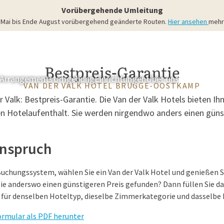
Vorübergehende Umleitung
4. Mai bis Ende August vorübergehend geänderte Routen.
Hier ansehen
mehr 
Bestpreis-Garantie
Arrangements
Umgebung
Einrichtungen
Über uns
Zimmer & S
VAN DER VALK HOTEL BRUGGE-OOSTKAMP
er Valk: Bestpreis-Garantie. Die Van der Valk Hotels bieten Ih
nen Hotelaufenthalt. Sie werden nirgendwo anders einen günst
Anspruch
Buchungssystem, wählen Sie ein Van der Valk Hotel und genießen S
e anderswo einen günstigeren Preis gefunden? Dann füllen Sie da
für denselben Hoteltyp, dieselbe Zimmerkategorie und dasselbe
ormular als PDF herunter