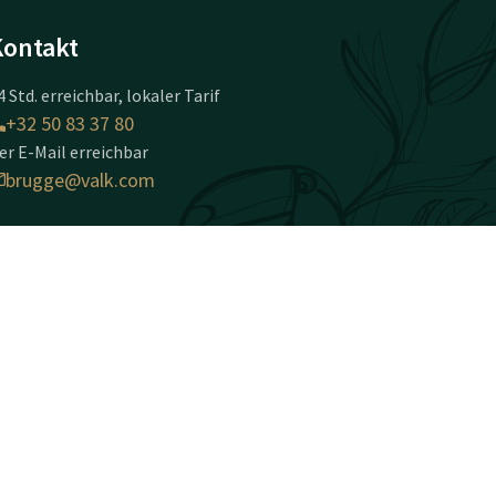
Kontakt
4 Std. erreichbar, lokaler Tarif
+32 50 83 37 80
er E-Mail erreichbar
brugge@valk.com
otel Brugge-Oostkamp
apellestraat 146
020 Oostkamp
ostkamp
Wegbeschreibung