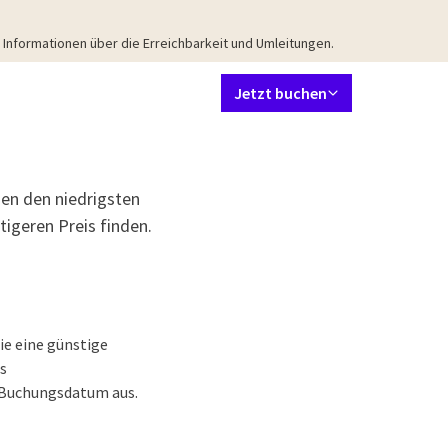
Informationen über die Erreichbarkeit und Umleitungen.
Sprache einstellen
Kontakt
Mein Valk Account
DE
Jetzt buchen
uiten
Restaurant
Meetings & Events
Arrangements
Umgebun
nen den niedrigsten
igeren Preis finden.
ie eine günstige
s
 Buchungsdatum aus.