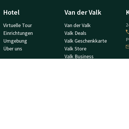
Hotel
Van der Valk
Virtuelle Tour
Van der Valk
2
Einrichtungen
Valk Deals
P
Umgebung
Valk Geschenkkarte
Über uns
Valk Store
Valk Business
Valk Life
H
Andere Hotels
K
8
O
Facebook