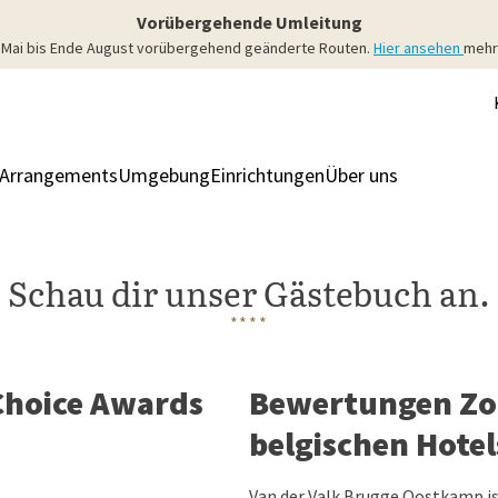
Vorübergehende Umleitung
4. Mai bis Ende August vorübergehend geänderte Routen.
Hier ansehen
mehr 
Arrangements
Umgebung
Einrichtungen
Über uns
Zimmer & S
Schau dir unser Gästebuch an.
****
Choice Awards
Bewertungen Zoo
belgischen Hotel
Van der Valk Brugge Oostkamp ist