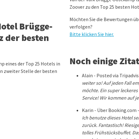
Zoover zu den Top 25 besten Hot
Möchten Sie die Bewertungen üb
otel Brügge-
verfolgen?
Bitte klicken Sie hier.
z der besten
Noch einige Zit
mp eines der Top 25 Hotels in
n zweiter Stelle der besten
Alain - Posted via Tripadvi
weiter so! Auf jeden Fall 
möchte. Ein super leckere
Service! Wir kommen auf je
Karin - Über Booking.com 
Ich benutze dieses Hotel s
zurück. Fantastisch! Riesi
tolles Frühstücksbuffet. Das