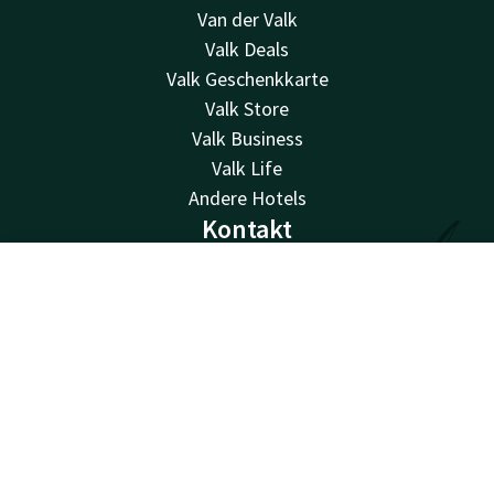
Van der Valk
Valk Deals
Valk Geschenkkarte
Valk Store
Valk Business
Valk Life
Andere Hotels
Kontakt
24 Std. erreichbar, lokaler Tarif
Kontakt
Account
DE
+32 50 83 37 80
Per E-Mail erreichbar
Jetzt buchen
brugge@valk.com
Hotel Brugge-Oostkamp
Kapellestraat 146