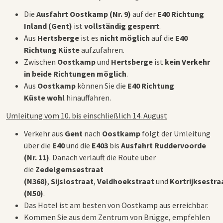
Die
Ausfahrt Oostkamp (Nr. 9)
auf der
E40 Richtung
Inland (Gent)
ist
vollständig gesperrt
.
Aus
Hertsberge
ist es
nicht möglich
auf die
E40
Richtung Küste
aufzufahren.
Zwischen
Oostkamp
und
Hertsberge
ist
kein Verkehr
in beide Richtungen möglich
.
Aus
Oostkamp
können Sie die
E40 Richtung
Küste
wohl
hinauffahren.
Umleitung vom 10. bis einschließlich 14. August
Verkehr aus
Gent
nach
Oostkamp
folgt der Umleitung
über die
E40
und die
E403
bis
Ausfahrt Ruddervoorde
(Nr. 11)
. Danach verläuft die Route über
die
Zedelgemsestraat
(N368)
,
Sijslostraat
,
Veldhoekstraat
und
Kortrijksestra
(N50)
.
Das Hotel ist am besten von Oostkamp aus erreichbar.
Kommen Sie aus dem Zentrum von Brügge, empfehlen