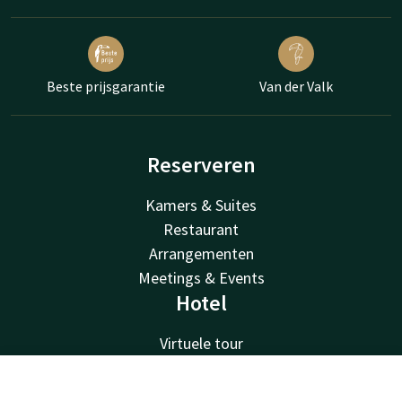
Beste prijsgarantie
Van der Valk
Reserveren
Kamers & Suites
Restaurant
Arrangementen
Meetings & Events
Hotel
Virtuele tour
Faciliteiten
Omgeving
Contact
Account
NL