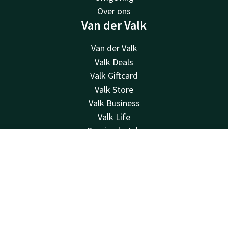
Over ons
Van der Valk
Van der Valk
Valk Deals
Valk Giftcard
Valk Store
Valk Business
Valk Life
Overige hotels
Contact
Contact
Account
NL
24u bereikbaar - lokaal tarief
Boek nu
+32 50 83 37 80
Bereikbaar via mail
brugge@valk.com