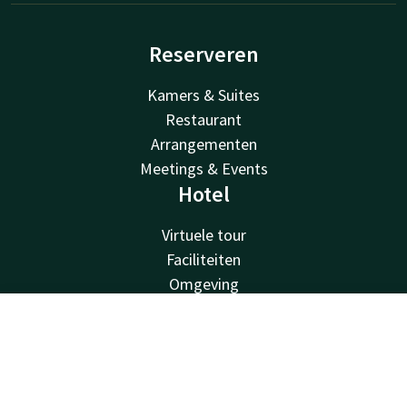
Reserveren
Kamers & Suites
Restaurant
Arrangementen
Meetings & Events
Hotel
Virtuele tour
Faciliteiten
Omgeving
Over ons
Van der Valk
Contact
Account
NL
Van der Valk
Boek nu
Valk Deals