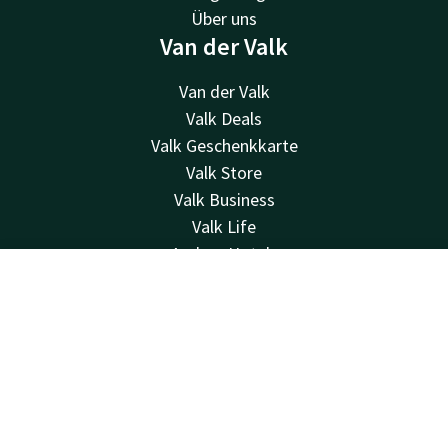
Über uns
Van der Valk
Van der Valk
Valk Deals
Valk Geschenkkarte
Valk Store
Valk Business
Valk Life
Andere Hotels
Kontakt
Kontakt
Account
DE
24 Std. erreichbar, lokaler Tarif
Jetzt buchen
+32 50 83 37 80
Per E-Mail erreichbar
brugge@valk.com