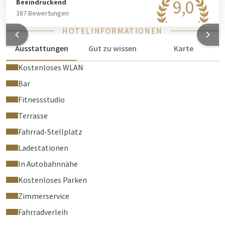
9,0
Beeindruckend
387 Bewertungen
HOTELINFORMATIONEN
Ausstattungen
Gut zu wissen
Karte
Kostenloses WLAN
Bar
Fitnessstudio
Terrasse
Fahrrad-Stellplatz
Ladestationen
In Autobahnnähe
Kostenloses Parken
Zimmerservice
Fahrradverleih