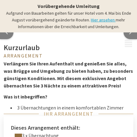
Vorübergehende Umleitung
Aufgrund von Bauarbeiten gelten für unser Hotel vom 4. Mai bis Ende
August vorübergehend geänderte Routen.
Hier ansehen
mehr
Informationen über die Erreichbarkeit und Umleitungen.
MENÜ
Kurzurlaub
ARRANGEMENT
Verlängern Sie Ihren Aufenthalt und genießen Sie alles,
was Brügge und Umgebung zu bieten haben, zu besonders
günstigen Konditionen. Mit diesem exklusiven Angebot
übernachten Sie 3 Nächte zu einem attraktiven Preis!
Was ist inbegriffen?
3 Übernachtungen in einem komfortablen Zimmer
IHR ARRANGEMENT
Reichhaltiges Frühstücksbuffet jeden Morgen
Kostenloses Parken & WiFi
Dieses Arrangement enthält:
Zugang zu den Wellness-Einrichtungen (Sauna, Fitness,
3 x Übernachtung