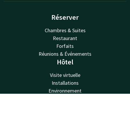
Réserver
Chambres & Suites
Restaurant
Forfaits
Réunions & Événements
Hôtel
Visite virtuelle
Installations
Environnement
À propos de nous
Van der Valk
Contact
Compte
FR
Van der Valk
Réservez maintenant
Offres Valk