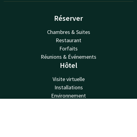
Réserver
Chambres & Suites
Restaurant
Forfaits
Réunions & Événements
Hôtel
Visite virtuelle
Installations
Environnement
À propos de nous
Van der Valk
Contact
Compte
FR
Van der Valk
Réservez maintenant
Offres Valk