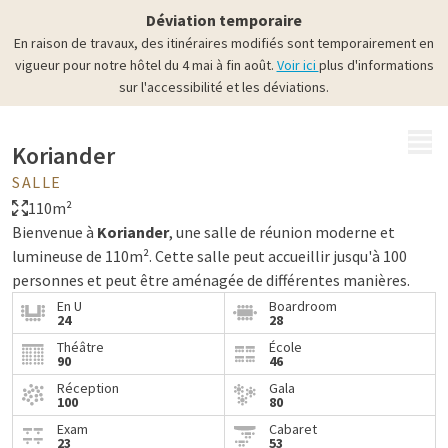
Déviation temporaire
En raison de travaux, des itinéraires modifiés sont temporairement en
vigueur pour notre hôtel du 4 mai à fin août.
Voir ici
plus d'informations
sur l'accessibilité et les déviations.
MENU
Koriander
SALLE
110m²
Bienvenue à
Koriander
, une salle de réunion moderne et
lumineuse de 110m². Cette salle peut accueillir jusqu'à 100
personnes et peut être aménagée de différentes manières.
En U
Boardroom
24
28
Théâtre
École
90
46
Réception
Gala
100
80
Exam
Cabaret
23
53