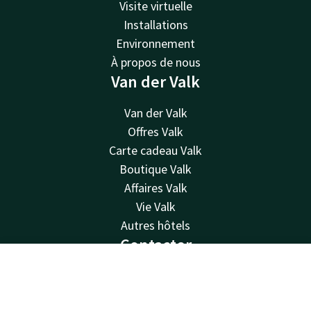
Visite virtuelle
Installations
Environnement
À propos de nous
Van der Valk
Van der Valk
Offres Valk
Carte cadeau Valk
Boutique Valk
Affaires Valk
Vie Valk
Autres hôtels
Contacter
Disponible au téléphone 24h/24 au tarif local
Contact
Compte
FR
+32 50 83 37 80
Réservez maintenant
Disponible par e-mail