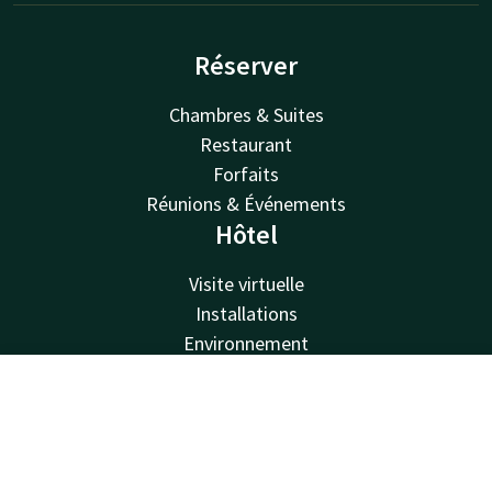
Réserver
Chambres & Suites
Restaurant
Forfaits
Réunions & Événements
Hôtel
Visite virtuelle
Installations
Environnement
À propos de nous
Van der Valk
Contact
Compte
FR
Van der Valk
Réservez maintenant
Offres Valk