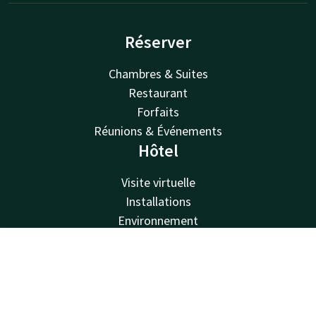
Réserver
Chambres & Suites
Restaurant
Forfaits
Réunions & Événements
Hôtel
Visite virtuelle
Installations
Environnement
À propos de nous
Van der Valk
Contact
Compte
FR
Van der Valk
Réservez maintenant
Offres Valk