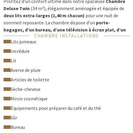
Profitez d'un confort ultime dans notre spacieuse
Chambre
Deluxe Twin
(34 m²), élégamment aménagée et équipée de
deux lits extra-larges (1,40 m chacun)
pour une nuit de
sommeil reposante. La chambre dispose d’un
porte-
bagages, d’un bureau, d’une télévision à écran plat, d’un
CHAMBRE INSTALLATIONS
grand espace de rangement et de la climatisation
. La salle
Lits jumeaux
de bain luxueuse est dotée d’un
toilette, d’une douche à
effet pluie et d’un sèche-cheveux
Incrédule
pour bien commencer la
journée.
Lit
De plus, profitez d’équipements supplémentaires tels que
des
Averse de pluie
facilités gratuites pour le café et le thé, le WiFi gratuit, un
Articles de toilette
coffre-fort, un mini-réfrigérateur, un fer et une planche à
Sèche-cheveux
repasser, un coin salon confortable
,avec
une terrasse
Miroir cosmétique
Vous voyagez en famille ou entre amis ?
Nous proposons
également
Équipements pour préparer du café et du thé
des chambres communicantes
– n’hésitez pas à
vous renseigner !
Sûr
?
Les animaux ne sont pas admis, sauf les chiens guides.
Bureau