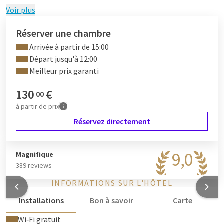
?
Découvrez notre Chambre Deluxe Twin ici !
?
Voir plus
Réserver une chambre
Arrivée à partir de 15:00
Départ jusqu'à 12:00
Meilleur prix garanti
130
€
00
à partir de
prix
Réservez directement
9,0
Magnifique
389 reviews
INFORMATIONS SUR L'HÔTEL
Installations
Bon à savoir
Carte
Wi‑Fi gratuit